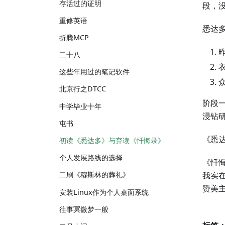
存活过的证明
段，
重修英语
悉达
折腾MCP
二十八
这些年用过的笔记软件
北京行之DTCC
阶段
中学毕业十年
浸钻
屯书
《悉
初读《悉达多》与弃读《忏悔录》
个人发展路线的选择
《忏
我实
二刷《穆斯林的葬礼》
赞美
安装Linux作为个人桌面系统
往事冥微梦一般