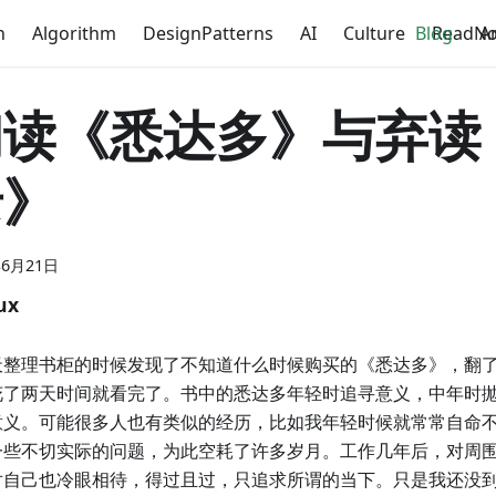
n
Algorithm
DesignPatterns
AI
Culture
Blog
ReadNo
A
初读《悉达多》与弃读
录》
年6月21日
ux
天整理书柜的时候发现了不知道什么时候购买的《悉达多》，翻
花了两天时间就看完了。书中的悉达多年轻时追寻意义，中年时
意义。可能很多人也有类似的经历，比如我年轻时候就常常自命
一些不切实际的问题，为此空耗了许多岁月。工作几年后，对周
对自己也冷眼相待，得过且过，只追求所谓的当下。只是我还没