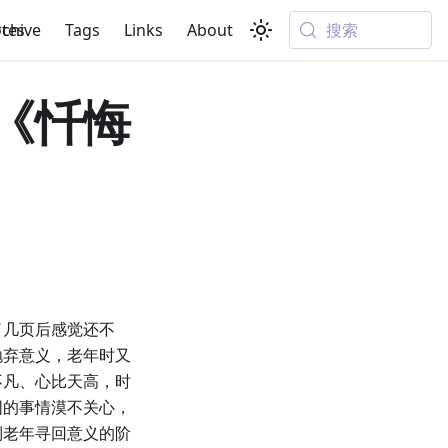
搜索
tes
rchive
Tags
Links
About
《忏悔
了几页后感觉还不
抛弃意义，老年时又
不凡、心比天高，时
围的事情漠不关心，
到老年寻回意义的阶