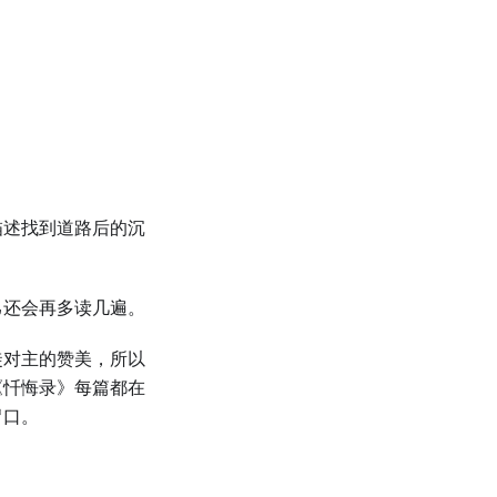
描述找到道路后的沉
己还会再多读几遍。
徒对主的赞美，所以
《忏悔录》每篇都在
胃口。