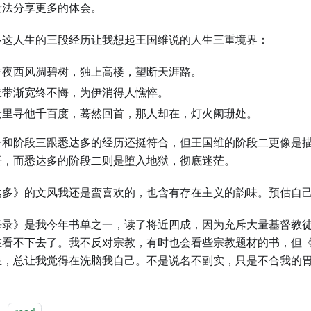
没法分享更多的体会。
多这人生的三段经历让我想起王国维说的人生三重境界：
昨夜西风凋碧树，独上高楼，望断天涯路。
衣带渐宽终不悔，为伊消得人憔悴。
众里寻他千百度，蓦然回首，那人却在，灯火阑珊处。
一和阶段三跟悉达多的经历还挺符合，但王国维的阶段二更像是
研，而悉达多的阶段二则是堕入地狱，彻底迷茫。
达多》的文风我还是蛮喜欢的，也含有存在主义的韵味。预估自
悔录》是我今年书单之一，读了将近四成，因为充斥大量基督教
在看不下去了。我不反对宗教，有时也会看些宗教题材的书，但
主，总让我觉得在洗脑我自己。不是说名不副实，只是不合我的