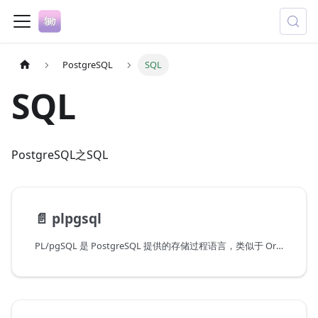
PostgreSQL
SQL
SQL
PostgreSQL之SQL
📄️
plpgsql
PL/pgSQL 是 PostgreSQL 提供的存储过程语言，类似于 Oracle 的 PL/SQL