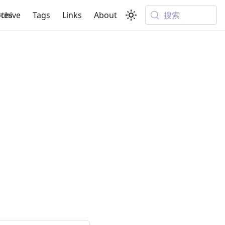
搜索
tes
rchive
Tags
Links
About