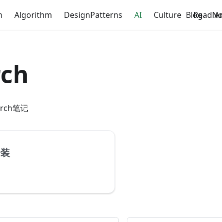
n
Algorithm
DesignPatterns
AI
Culture
Blog
ReadNo
A
rch
rch笔记
安装