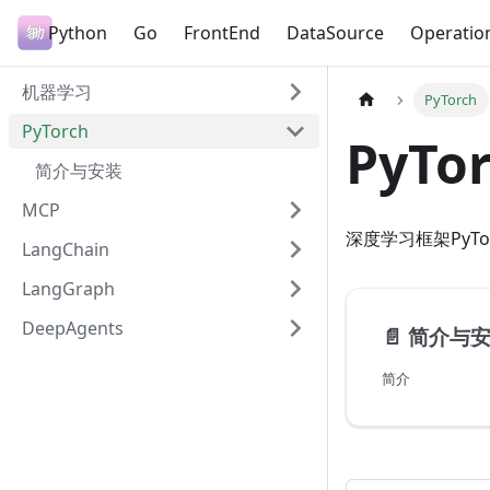
Python
Go
FrontEnd
DataSource
Operatio
机器学习
PyTorch
PyTorch
PyTo
简介与安装
MCP
深度学习框架PyTo
LangChain
LangGraph
DeepAgents
📄️
简介与
简介