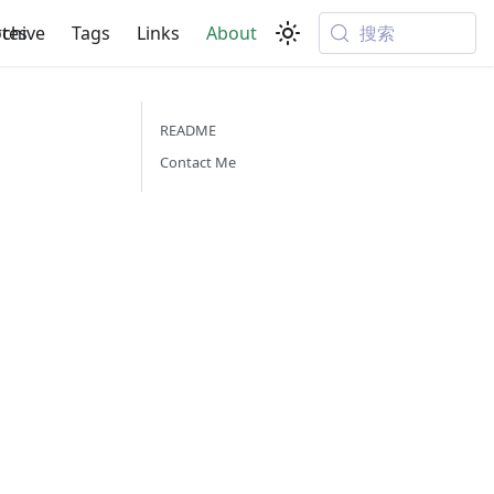
搜索
tes
rchive
Tags
Links
About
README
Contact Me