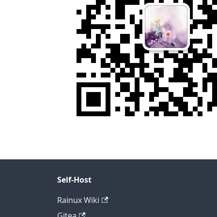
Self-Host
Rainux Wiki
Gitea