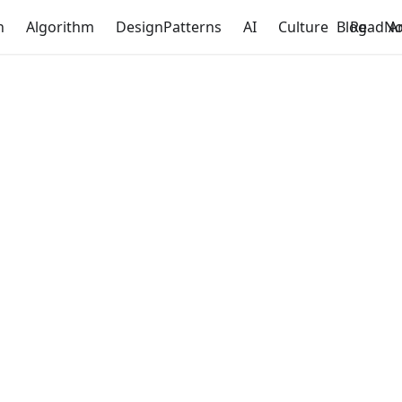
n
Algorithm
DesignPatterns
AI
Culture
Blog
ReadNo
A