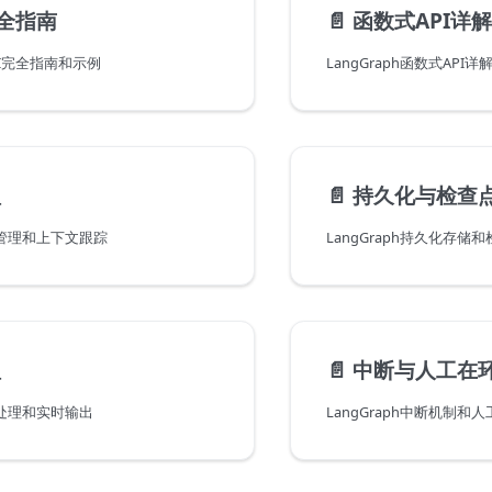
完全指南
📄️
函数式API详解
API完全指南和示例
LangGraph函数式API
理
📄️
持久化与检查
状态管理和上下文跟踪
LangGraph持久化存储
理
📄️
中断与人工在
流式处理和实时输出
LangGraph中断机制和