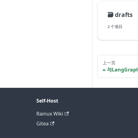
🗃️
drafts
2 个项目
上一页
与LangGra
Self-Host
Rainux Wiki
Gitea