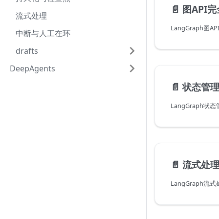
📄️
图API
流式处理
LangGraph图
中断与人工在环
drafts
DeepAgents
📄️
状态管
LangGraph
📄️
流式处
LangGraph