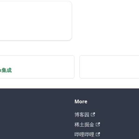
ph集成
More
博客园
稀土掘金
哔哩哔哩