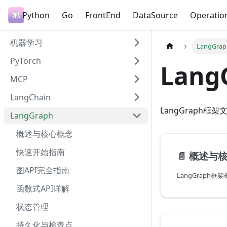
Python
Go
FrontEnd
DataSource
Operatio
机器学习
LangGrap
PyTorch
Lang
MCP
LangChain
LangGraph
LangGraph
概述与核心概念
快速开始指南
📄️
概述与
图API完全指南
LangGraph
函数式API详解
状态管理
持久化与检查点