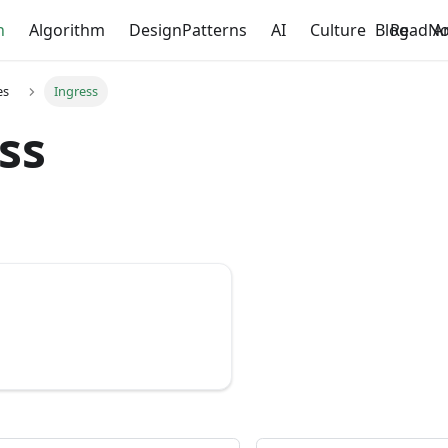
n
Algorithm
DesignPatterns
AI
Culture
Blog
ReadNo
A
es
Ingress
ss