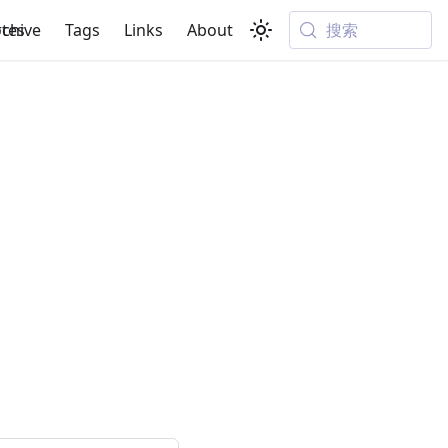
搜索
tes
rchive
Tags
Links
About