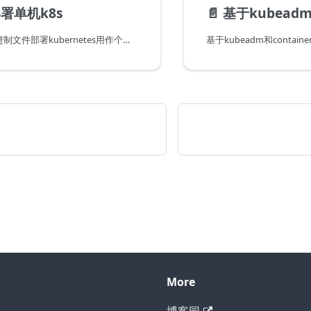
署单机k8s
📄️
基于kubeadm和co
在单机上使用二进制文件部署kubernetes用作个人开发测试
More