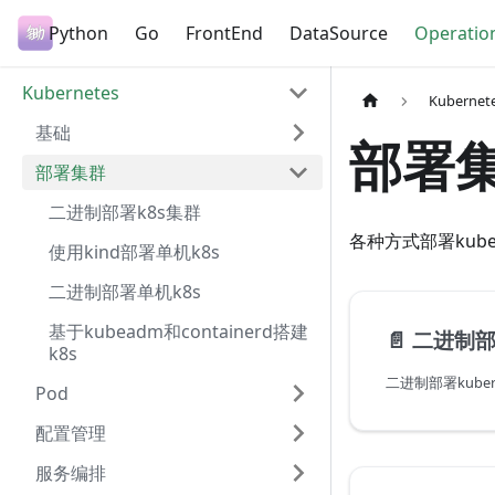
Python
Go
FrontEnd
DataSource
Operatio
Kubernetes
Kubernet
基础
部署
部署集群
二进制部署k8s集群
各种方式部署kube
使用kind部署单机k8s
二进制部署单机k8s
基于kubeadm和containerd搭建
📄️
二进制部
k8s
二进制部署kubern
Pod
配置管理
服务编排