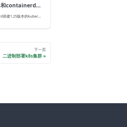
ntainerd搭建k8s
基于kubeadm和containerd搭建1.25版本的kubernetes集群
下一页
二进制部署k8s集群