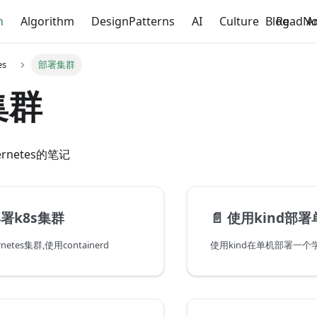
n
Algorithm
DesignPatterns
AI
Culture
Blog
ReadNo
A
es
部署集群
集群
rnetes的笔记
署k8s集群
📄️
使用kind部署
etes集群,使用containerd
使用kind在单机部署一个