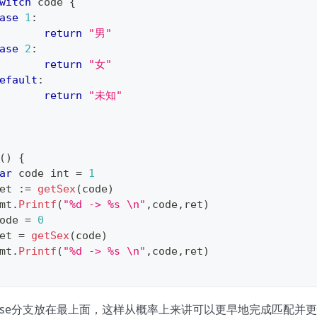
witch
 code 
{
ase
1
:
return
"男"
ase
2
:
return
"女"
efault
:
return
"未知"
(
)
{
ar
 code 
int
=
1
ret 
:=
getSex
(
code
)
fmt
.
Printf
(
"%d -> %s \n"
,
code
,
ret
)
code 
=
0
ret 
=
getSex
(
code
)
fmt
.
Printf
(
"%d -> %s \n"
,
code
,
ret
)
ase分支放在最上面，这样从概率上来讲可以更早地完成匹配并