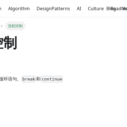
n
Algorithm
DesignPatterns
AI
Culture
Blog
ReadNo
A
流程控制
控制
循环语句、
和
break
continue