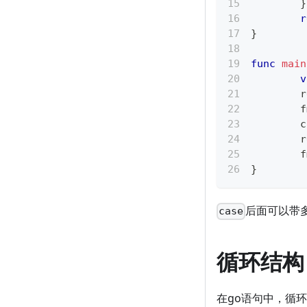
}
r
}
func
main
v
	
	
	
	
	
}
后面可以带
case
循环结构
在go语句中，循