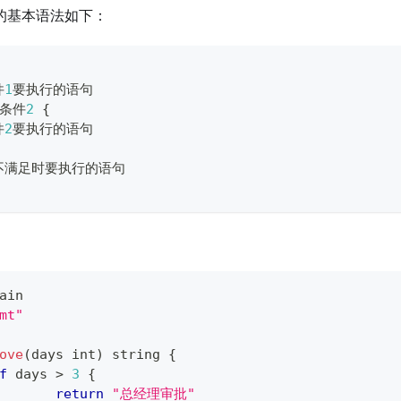
的基本语法如下：
件
1
要执行的语句
 条件
2
{
件
2
要执行的语句
都不满足时要执行的语句
ain
mt"
ove
(
days 
int
)
string
{
f
 days 
>
3
{
return
"总经理审批"