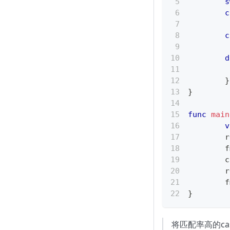
s
c
c
d
}
}
func
main
v
	
	
	
	
	
}
将匹配率高的c