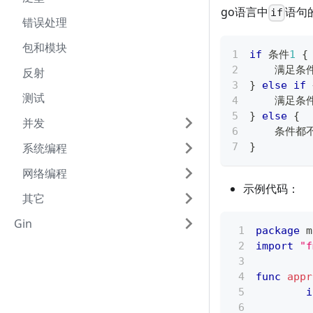
go语言中
语句
if
错误处理
包和模块
if
 条件
1
{
    满足条
反射
}
else
if
测试
    满足条
}
else
{
并发
    条件
系统编程
}
网络编程
示例代码：
其它
Gin
package
 m
import
"f
func
appr
i