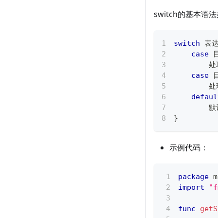
switch的基本语
switch
 表
case
 
    
case
 
    
defaul
  
}
示例代码：
package
 m
import
"f
func
getS