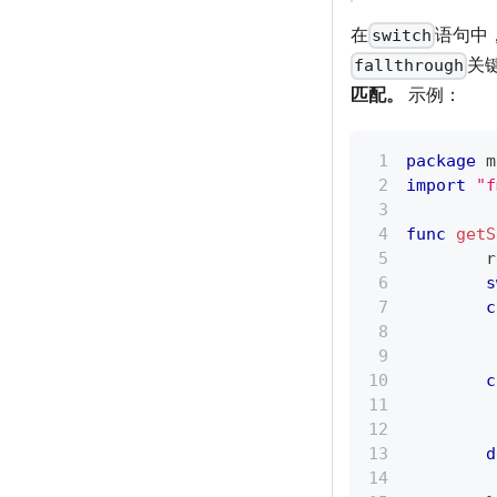
在
语句中
switch
关
fallthrough
匹配。
示例：
package
 m
import
"f
func
getS
	
s
c
c
d