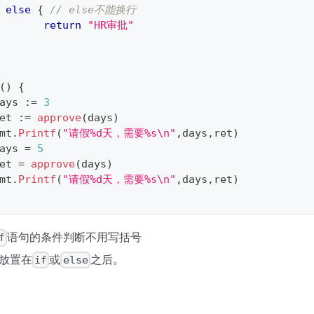
else
{
// else不能换行
return
"HR审批"
(
)
{
days 
:=
3
ret 
:=
approve
(
days
)
fmt
.
Printf
(
"请假%d天，需要%s\n"
,
days
,
ret
)
days 
=
5
ret 
=
approve
(
days
)
fmt
.
Printf
(
"请假%d天，需要%s\n"
,
days
,
ret
)
语句的条件判断不用写括号
f
放置在
或
之后。
if
else