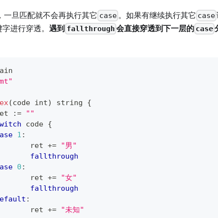
，一旦匹配就不会再执行其它
。如果有继续执行其它
case
case
键字进行穿透。
遇到
会直接穿透到下一层的
fallthrough
case
ain
mt"
ex
(
code 
int
)
string
{
ret 
:=
""
witch
 code 
{
ase
1
:
		ret 
+=
"男"
fallthrough
ase
0
:
		ret 
+=
"女"
fallthrough
efault
:
		ret 
+=
"未知"