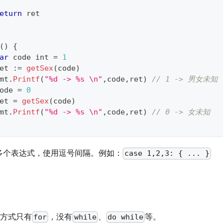
eturn
 ret
(
)
{
ar
 code 
int
=
1
ret 
:=
getSex
(
code
)
fmt
.
Printf
(
"%d -> %s \n"
,
code
,
ret
)
// 1 -> 男女未知
code 
=
0
ret 
=
getSex
(
code
)
fmt
.
Printf
(
"%d -> %s \n"
,
code
,
ret
)
// 0 -> 女未知
多个表达式，使用逗号间隔。例如：
case 1,2,3: { ... }
环方式只有
，没有
、
等。
for
while
do while