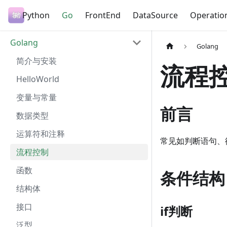
Python
Go
FrontEnd
DataSource
Operatio
Golang
Golang
简介与安装
流程
HelloWorld
变量与常量
前言
数据类型
运算符和注释
常见如判断语句、
流程控制
函数
条件结构
结构体
接口
if判断
泛型