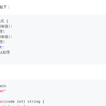
法如下：
达式 
{
目标值
1
:
	处理
1
目标值
2
:
	处理
2
t
:
  	默认处理
ain
mt"
ex
(
code 
int
)
string
{