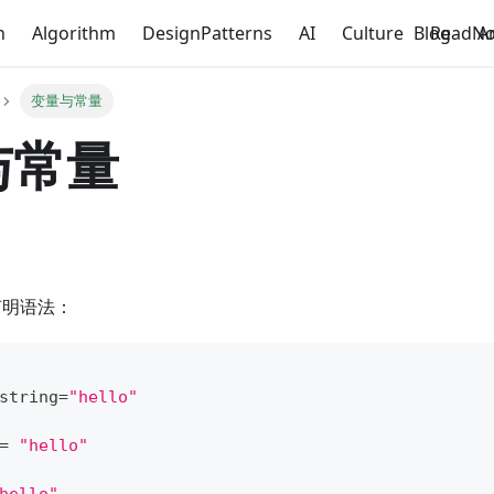
n
Algorithm
DesignPatterns
AI
Culture
Blog
ReadNo
A
变量与常量
与常量
声明语法：
string
=
"hello"
=
"hello"