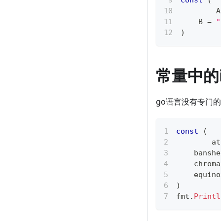
const
(
	
    B 
=
"
)
常量中的i
go语言没有专门
const
(
	a
    banshe
    chroma
    equino
)
fmt
.
Printl