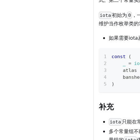
式。第二个常量实
初始为
，
iota
0
维护当作枚举类的
如果需要io
const
(
_
=
io
    atlas
    banshe
)
补充
只能在
iota
多个常量组不
量组的