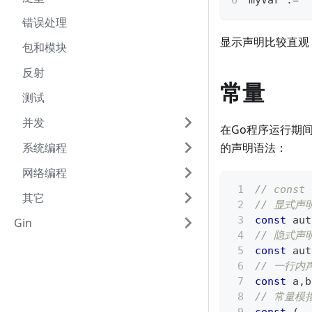
myVar 
:=
"
错误处理
显示声明比较直观
包和模块
反射
常量
测试
并发
在Go程序运行期
系统编程
的声明语法：
网络编程
// cons
其它
// 显式声
const
 aut
Gin
// 隐式声
const
 aut
// 一行
const
 a
,
b
// 常量模