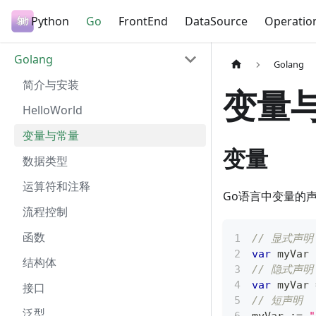
Python
Go
FrontEnd
DataSource
Operatio
Golang
Golang
简介与安装
变量
HelloWorld
变量与常量
变量
数据类型
运算符和注释
Go语言中变量的
流程控制
函数
// 显式声明
var
 myVar 
结构体
// 隐式声明
var
 myVar 
接口
// 短声明
泛型