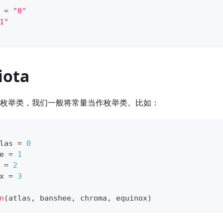
A 
=
"0"
1"
ota
的枚举类，我们一般将常量当作枚举类。比如：
tlas 
=
0
e 
=
1
 
=
2
x 
=
3
n
(
atlas
,
 banshee
,
 chroma
,
 equinox
)