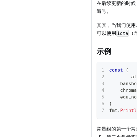
在后续更新的时候
编号。
其实，当我们使用
可以使用
（
iota
示例
const
(
	a
    banshe
    chroma
    equino
)
fmt
.
Printl
常量组的第一个常