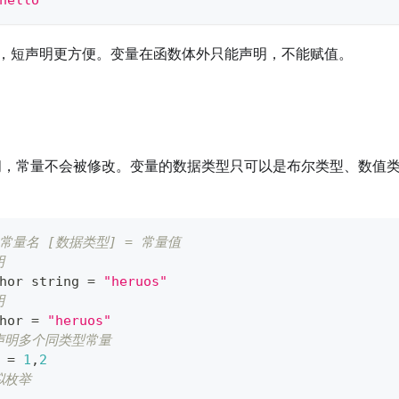
hello"
，短声明更方便。变量在函数体外只能声明，不能赋值。
间，常量不会被修改。变量的数据类型只可以是布尔类型、数值
t 常量名 [数据类型] = 常量值
明
hor 
string
=
"heruos"
明
hor 
=
"heruos"
内声明多个同类型常量
 
=
1
,
2
拟枚举