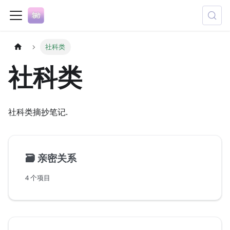
社科类
社科类
社科类摘抄笔记.
🗃️
亲密关系
4 个项目