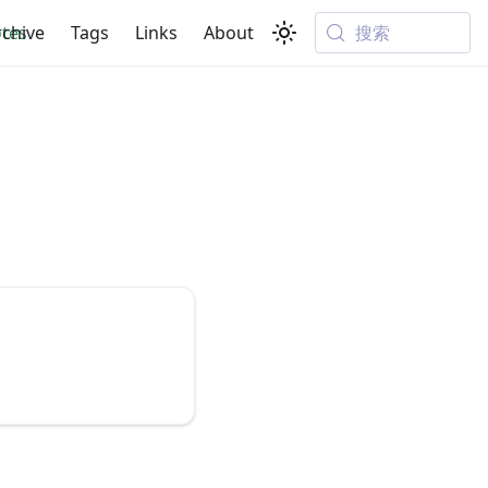
搜索
tes
rchive
Tags
Links
About