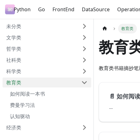
Python
Go
FrontEnd
DataSource
Operatio
未分类
教育类
文学类
教育
哲学类
社科类
教育类书籍摘抄笔
科学类
教育类
如何阅读一本书
📄️
如何阅
费曼学习法
---
认知驱动
经济类