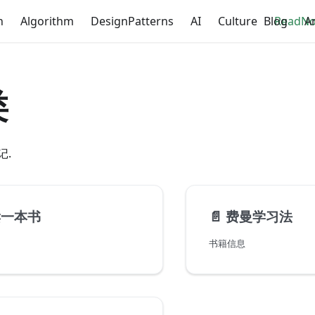
n
Algorithm
DesignPatterns
AI
Culture
Blog
ReadNo
A
类
记.
读一本书
📄️
费曼学习法
书籍信息