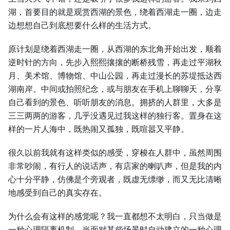
湖，首要目的就是观赏西湖的景色，绕着西湖走一圈，边走
边想想自己到底想要什么样的生活方式。
原计划是绕着西湖走一圈，从西湖的东北角开始出发，顺着
逆时针的方向，先步入熙熙攘攘的断桥残雪，再走过平湖秋
月、美术馆、博物馆、中山公园，再走过漫长的苏堤抵达西
湖南岸。中间或拍照纪念，或与朋友在手机上聊聊天，分享
自己看到的景色、听听朋友的消息。拥挤的人群里，大多是
三三两两的游客，几乎没遇见过我这样的独行客。置身在这
样的一片人海中，既热闹又孤独，既喧嚣又平静。
很久以前我就有这样类似的感受，穿梭在人群中，虽然周围
非常吵闹，有行人的说话声，有店家的喇叭声，但是我的内
心十分平静，仿佛是个旁观者，既虚无缥缈，而又无比清晰
地感受到自己的真实存在。
为什么会有这样的感觉呢？我一直都想不太明白，只当做是
一种心理隔离机制，当面对某些场景时自动建立的一种心理