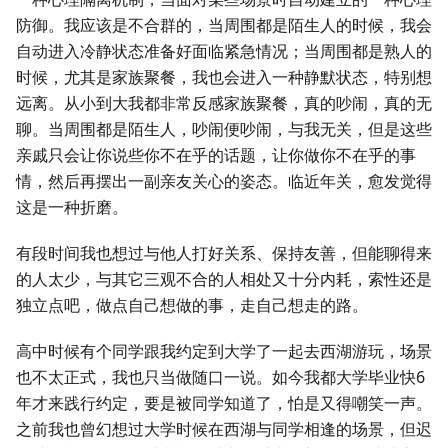
防御。我应该是不合群的，当周围都是陌生人的时候，我会
自动进入冷静状态准备好面临紧急情况；当周围都是熟人的
时候，尤其是家族聚餐，我也会进入一种静默状态，特别想
远离。从小到大我都非常反感家族聚餐，真的吵闹，真的无
聊。当周围都是陌生人，吵闹便吵闹，与我无关，但是这些
亲戚只会让你说些你不在乎的话题，让你做你不在乎的事
情，然后再摆出一副亲友关心的姿态。临近年关，愈发觉得
这是一种折磨。
有段时间我也想过与他人打好关系、保持友善，但能聊得来
的人太少，与其它三观不合的人相处又十分内耗，索性还是
独立点吧，做点自己想做的事，走自己想走的路。
高中时候有个同学跟我约定到大学了一起去西湖游玩，场景
也不太正式，我也只当做随口一说。如今我都大学毕业快6
年才来践行约定，要是被同学知道了，怕是又得嘲笑一声。
之前我也曾幻想过大学时候在西湖与同学相逢的场景，但迟