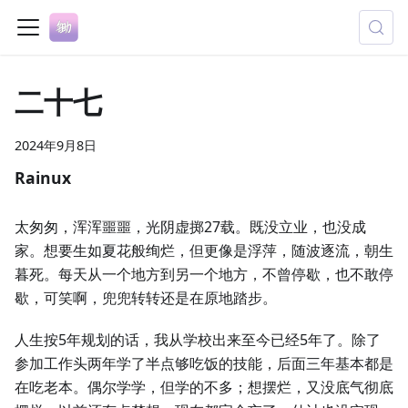
二十七
2024年9月8日
Rainux
太匆匆，浑浑噩噩，光阴虚掷27载。既没立业，也没成
家。想要生如夏花般绚烂，但更像是浮萍，随波逐流，朝生
暮死。每天从一个地方到另一个地方，不曾停歇，也不敢停
歇，可笑啊，兜兜转转还是在原地踏步。
人生按5年规划的话，我从学校出来至今已经5年了。除了
参加工作头两年学了半点够吃饭的技能，后面三年基本都是
在吃老本。偶尔学学，但学的不多；想摆烂，又没底气彻底