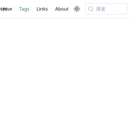
搜索
tes
rchive
Tags
Links
About