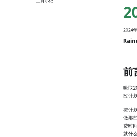
二月小记
2
2024
Rain
前
吸取
改计
按计
做那
费时
就什