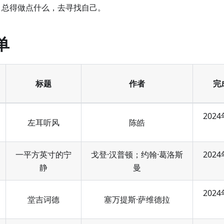
，总得做点什么，去寻找自己。
单
标题
作者
完
2024
左耳听风
陈皓
一平方英寸的宁
戈登·汉普顿；约翰·葛洛斯
2024
静
曼
2024
堂吉诃德
塞万提斯·萨维德拉