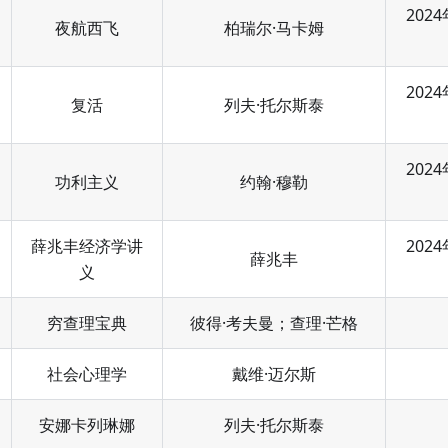
2024
夜航西飞
柏瑞尔·马卡姆
2024
复活
列夫·托尔斯泰
2024
功利主义
约翰·穆勒
薛兆丰经济学讲
2024
薛兆丰
义
穷查理宝典
彼得·考夫曼；查理·芒格
社会心理学
戴维·迈尔斯
安娜卡列琳娜
列夫·托尔斯泰