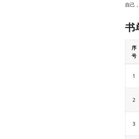
自己
书
序
号
1
2
3