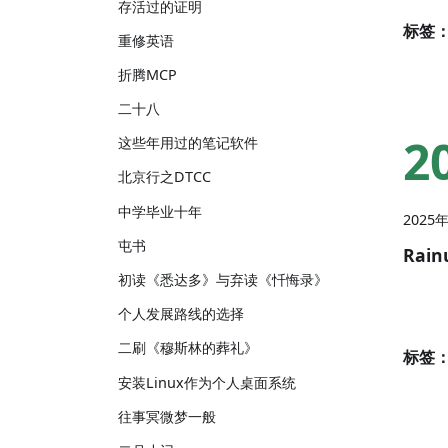
存活过的证明
标签
重修英语
折腾MCP
二十八
2
这些年用过的笔记软件
北京行之DTCC
中学毕业十年
2025
屯书
Rain
初读《悉达多》与弃读《忏悔录》
个人发展路线的选择
二刷《穆斯林的葬礼》
标签
安装Linux作为个人桌面系统
往事冥微梦一般