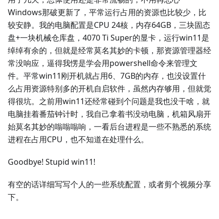
Windows那破更新了，平常运行占用的资源也比较少，比
较安静。我的电脑配置是CPU 24核，内存64GB，三块固态
盘+一块机械仓库盘，4070 Ti Super的显卡，运行win11是
绰绰有余的，但就是经常莫名其妙的卡顿，那资源管理器经
常没响应，逼得我愣是学会用powershell命令来管理文
件。平常win11刚开机就占用6、7GB的内存，也没设置什
么占用资源特别多的开机自启软件，虽然内存够用，但就觉
得很坑。之前用win11还经常碰到个问题是我也没干啥，就
电脑挂着番茄钟计时，我自己拿着书没动电脑，机箱风扇开
始莫名其妙的嗡嗡嗡响，一看后台进程是一些不熟悉的系统
进程在占用CPU，也不知道在处理什么。
Goodbye! Stupid win11!
有空的话详细写写个人的一些系统配置，或者剪个视频分享
下。