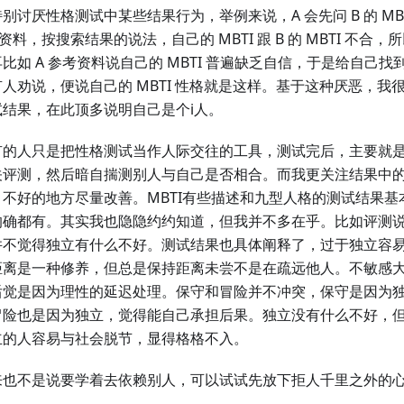
别讨厌性格测试中某些结果行为，举例来说，A 会先问 B 的 MB
I 资料，按搜索结果的说法，自己的 MBTI 跟 B 的 MBTI 不合，
比如 A 参考资料说自己的 MBTI 普遍缺乏自信，于是给自己
人劝说，便说自己的 MBTI 性格就是这样。基于这种厌恶，我
试结果，在此顶多说明自己是个i人。
有的人只是把性格测试当作人际交往的工具，测试完后，主要就
关评测，然后暗自揣测别人与自己是否相合。而我更关注结果中
，不好的地方尽量改善。MBTI有些描述和九型人格的测试结果基
的确都有。其实我也隐隐约约知道，但我并不多在乎。比如评测
并不觉得独立有什么不好。测试结果也具体阐释了，过于独立容
距离是一种修养，但总是保持距离未尝不是在疏远他人。不敏感
后觉是因为理性的延迟处理。保守和冒险并不冲突，保守是因为
冒险也是因为独立，觉得能自己承担后果。独立没有什么不好，
立的人容易与社会脱节，显得格格不入。
来也不是说要学着去依赖别人，可以试试先放下拒人千里之外的