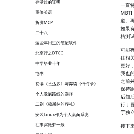
存活过的证明
一直特
重修英语
MBT
道。再
折腾MCP
如果有
二十八
格测
这些年用过的笔记软件
可能
北京行之DTCC
往相
中学毕业十年
更好
我也
屯书
之前
初读《悉达多》与弃读《忏悔录》
保持
个人发展路线的选择
后知
行；
二刷《穆斯林的葬礼》
于独
安装Linux作为个人桌面系统
往事冥微梦一般
接下