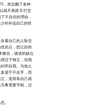
TI，然后翻了各种
所以就不再跟 B 打交
找到了不自信的理由，
很少对外说自己的性
是在看自己的人际交
的优劣点，想让好的
本吻合，描述的缺点
说我过于独立，但我
易封闭自我。与他人
大多源于不在乎，而
独立，觉得靠自己就
但凡事需要节制，过
心态。