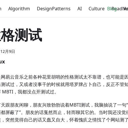
n
Algorithm
DesignPatterns
AI
Culture
Blog
ReadNo
A
性格测试
年12月9日
ux
是网易云音乐之前各种花里胡哨的性格测试太不靠谱，也可能是
格测试过，又或者没事干的时候就用塔罗牌占卜自己，反正不管
 MBTI，我都没点开测试过。
天跟朋友闲聊，朋友兴致勃勃说着MBTI测试，我脑抽说了一句“
西都屏蔽了”。朋友的话戛然而止，转而聊其它的。当时我还没觉
候，突然觉得自己的话又蠢又自大，怀着愧疚之情找了个网站测了下