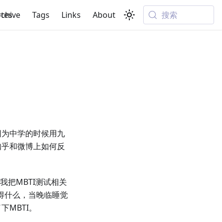
搜索
tes
rchive
Tags
Links
About
因为中学的时候用九
知乎和微博上如何反
我把MBTI测试相关
得什么，当晚临睡觉
MBTI。