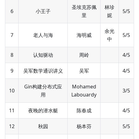
圣埃克苏佩
林珍
6
小王子
5/5
里
妮
余光
7
老人与海
海明威
5/5
中
8
认知驱动
周岭
4/5
9
吴军数学通识讲义
吴军
4/5
Gin构建分布式应
Mohamed
10
3/5
用
Labouardy
11
夜晚的潜水艇
陈春成
4/5
12
秋园
杨本芬
5/5