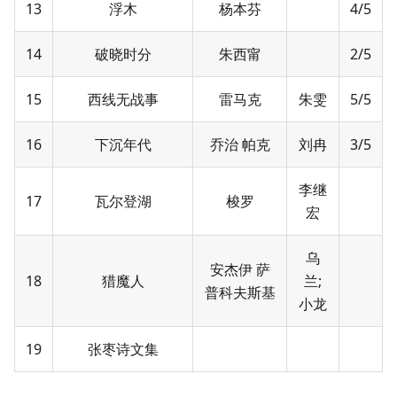
13
浮木
杨本芬
4/5
14
破晓时分
朱西甯
2/5
15
西线无战事
雷马克
朱雯
5/5
16
下沉年代
乔治 帕克
刘冉
3/5
李继
17
瓦尔登湖
梭罗
宏
乌
安杰伊 萨
18
猎魔人
兰;
普科夫斯基
小龙
19
张枣诗文集