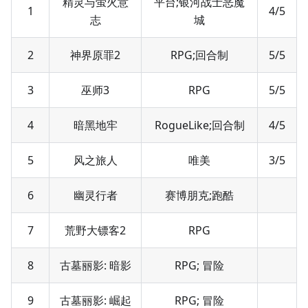
精灵与萤火意
平台;银河战士恶魔
1
4/5
志
城
2
神界原罪2
RPG;回合制
5/5
3
巫师3
RPG
5/5
4
暗黑地牢
RogueLike;回合制
4/5
5
风之旅人
唯美
3/5
6
幽灵行者
赛博朋克;跑酷
7
荒野大镖客2
RPG
8
古墓丽影: 暗影
RPG; 冒险
9
古墓丽影: 崛起
RPG; 冒险