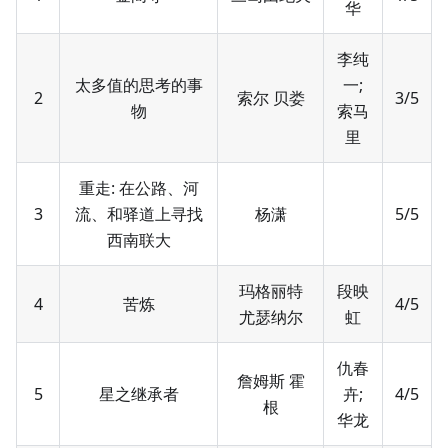
华
李纯
太多值的思考的事
一;
2
索尔 贝娄
3/5
物
索马
里
重走: 在公路、河
3
流、和驿道上寻找
杨潇
5/5
西南联大
玛格丽特
段映
4
苦炼
4/5
尤瑟纳尔
虹
仇春
詹姆斯 霍
5
星之继承者
卉;
4/5
根
华龙