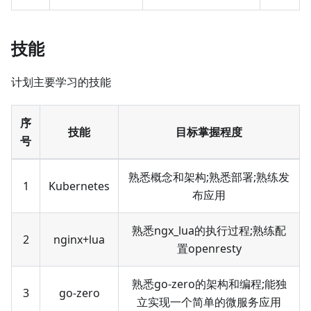
技能
计划主要学习的技能
序
技能
目标掌握程度
号
熟悉概念和架构;熟悉部署;熟练发
1
Kubernetes
布应用
熟悉ngx_lua的执行过程;熟练配
2
nginx+lua
置openresty
熟悉go-zero的架构和编程;能独
3
go-zero
立实现一个简单的微服务应用